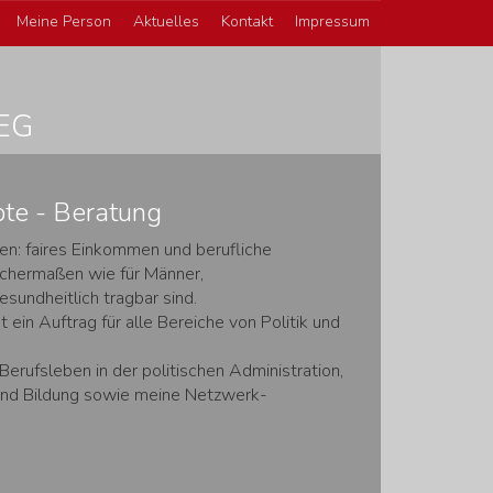
Meine Person
Aktuelles
Kontakt
Impressum
EG
te - Beratung
en: faires Einkommen und berufliche
ichermaßen wie für Männer,
sundheitlich tragbar sind.
t ein Auftrag für alle Bereiche von Politik und
rufsleben in der politischen Administration,
und Bildung sowie meine Netzwerk-