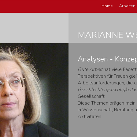
Home
Arbeiten
MARIANNE W
Analysen - Konzep
Gute Arbeit
hat viele Facett
Perspektiven für Frauen gle
Arbeitsanforderungen, die ge
Geschlechtergerechtigkeit
is
Gesellschaft.
Diese Themen prägen mein Be
in Wissenschaft, Beratung 
Aktivitäten.